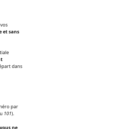
 vos 
 et sans 
iale 
t 
départ dans 
méro par 
u 
101
).
vous ne 