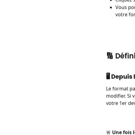
Vous pou
votre fo
🔢 Défi
🖥️ Depui
Le format par
modifier. Si
votre 1er dev
🚨
 Une fois 