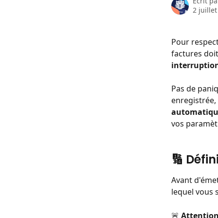
Écrit p
2 juille
Pour respect
factures doi
interruptio
Pas de paniqu
enregistrée, 
automatiq
vos paramèt
🔢 Défi
Avant d'émet
lequel vous 
🚨 
Attention