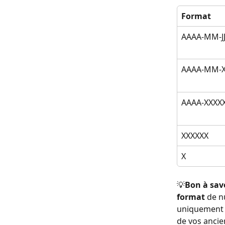
Format
AAAA-MM-JJ
AAAA-MM-X
AAAA-XXXX
XXXXXX
X
💡
Bon à savo
format
 de n
uniquement s
de vos ancie