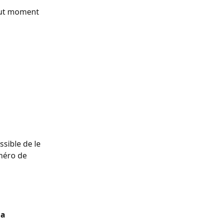
out moment 
sible de le 
méro de 
a 