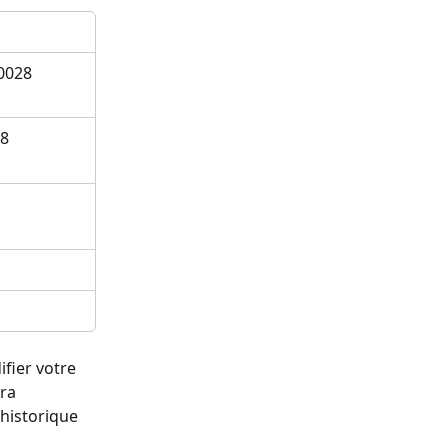
0028
28
fier votre 
ra 
historique 