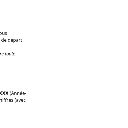
vous 
 de départ 
re toute 
XXXX
 (Année-
ffres (avec 