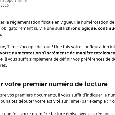
ar
Support Tiime
t 2026
er la réglementation fiscale en vigueur, la numérotation de
t obligatoirement suivre une suite 
chronologique, continue
n
.
e, Tiime s'occupe de tout ! Une fois votre configuration init
votre numérotation s'incrémente de manière totalemen
ue
. Il vous suffit simplement de définir vos préférences de 
res.
nir votre premier numéro de facture
tre vos premiers documents, il vous suffit d'indiquer le nu
souhaitez débuter votre activité sur Tiime (par exemple : 
1
 o
 :
 une fois votre première facture émise avec ces réglages, 