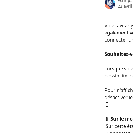
Écrit p
22 avri
Vous avez sy
également vo
connecter u
Souhaitez-v
Lorsque vou
possibilité 
Pour n'affic
désactiver l
🙂
📱 Sur le mo
 Sur cette étape, cochez le / les comptes à utiliser, puis validez en cliquant sur 