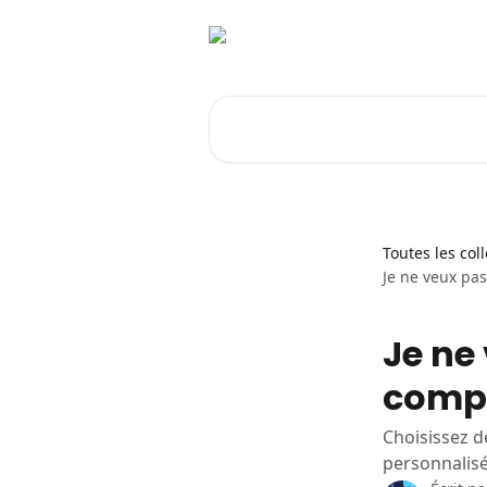
Passer au contenu principal
Rechercher un article...
Toutes les col
Je ne veux pa
Je ne
compt
Choisissez d
personnalisé