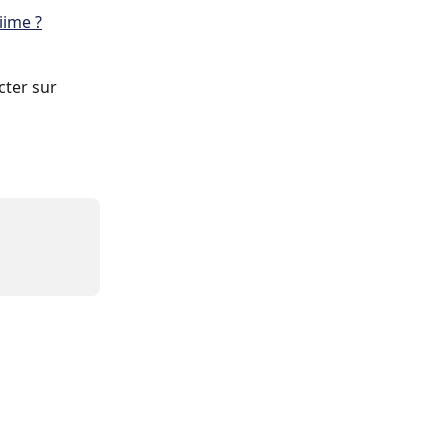
iime ?
ter sur 