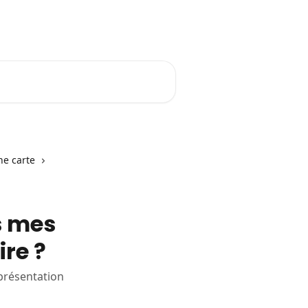
Se connecter
E-learning Tiime
e carte
s mes
re ?
présentation