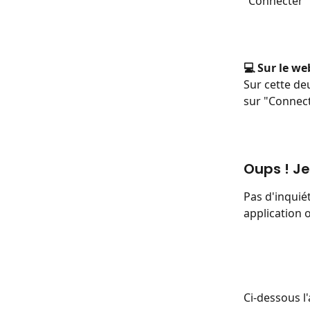
"Connecter"
💻 Sur le we
Sur cette deu
sur "Connect
Oups ! Je
Pas d'inquié
application o
Ci-dessous l'