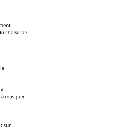
tient 
 choisir de 
la 
ut 
 à masquer. 