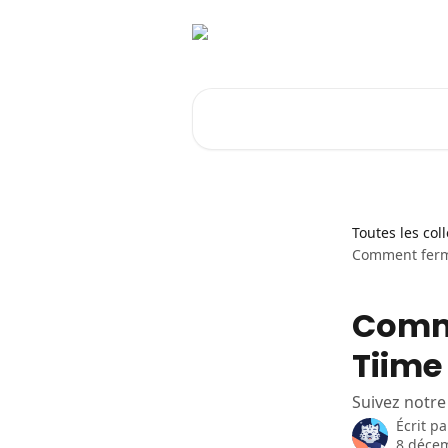
Passer au contenu principal
Rechercher un article...
Toutes les col
Comment ferm
Comm
Tiime
Suivez notre
Écrit p
8 déce