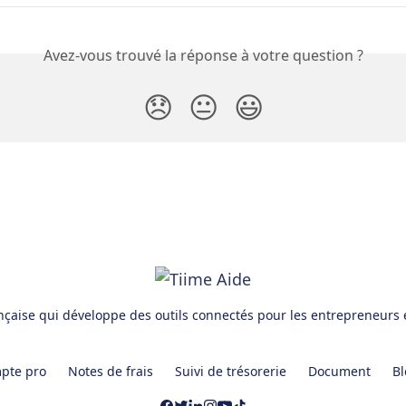
Avez-vous trouvé la réponse à votre question ?
😞
😐
😃
ançaise qui développe des outils connectés pour les entrepreneurs 
pte pro
Notes de frais
Suivi de trésorerie
Document
Bl