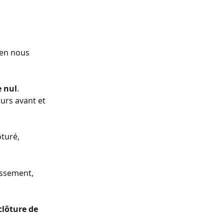
en nous 
e nul
. 
urs avant et 
turé, 
issement, 
clôture de 