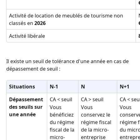
Activité de location de meublés de tourisme non 
classés en 
2026
Activité libérale
Il existe un seuil de tolérance d'une année en cas de 
dépassement de seuil : 
Situations 
N-1
N
N+1
Dépassement 
CA < seuil 
CA > seuil 
CA < seui
des seuils sur 
Vous 
Vous 
Vous 
une année
bénéficiez 
conservez le 
conserve
du régime 
régime fiscal 
régime fi
fiscal de la 
de la micro-
du micro
micro-
entreprise 
entrepr