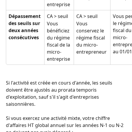
entreprise 
Dépassement 
CA > seuil 
CA > seuil 
Vous pe
des seuils sur 
le régim
Vous 
Vous 
deux années 
fiscal du
bénéficiez 
conservez le 
consécutives 
micro-
du régime 
régime fiscal 
entrepr
fiscal de la 
du micro-
au 01/01
micro-
entrepreneur 
entreprise 
Si l'activité est créée en cours d'année, les seuils 
doivent être ajustés au prorata temporis 
d'exploitation, sauf s'il s'agit d'entreprises 
saisonnières. 
Si vous exercez une activité mixte, votre chiffre 
d'affaires HT global annuel sur les années N-1 ou N-2 