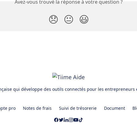
Avez-vous trouvé la réponse à votre question ?
😞
😐
😃
ançaise qui développe des outils connectés pour les entrepreneurs 
pte pro
Notes de frais
Suivi de trésorerie
Document
Bl