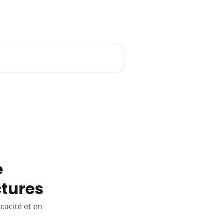
Se connecter
E-learning Tiime
e
ctures
cacité et en