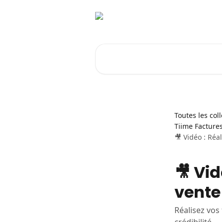
Passer au contenu principal
Rechercher un article...
Toutes les col
Tiime Factures
🎥 Vidéo : Réa
🎥 Vid
vente
Réalisez vos 