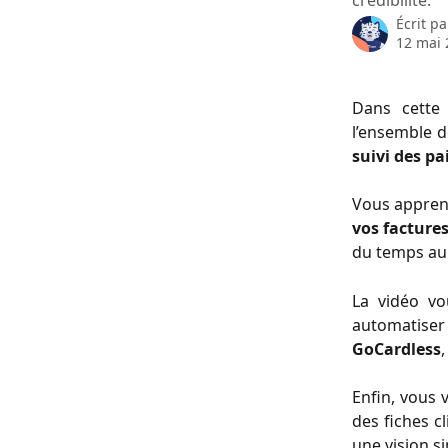
crédibilité.
Écrit p
12 mai 
Dans cette
l’ensemble d
suivi des p
Vous appre
vos facture
du temps au 
La vidéo vo
automatise
GoCardless
Enfin, vous
des fiches cl
une vision si