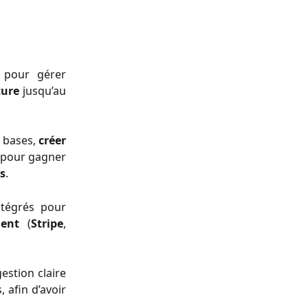
pour gérer
ture
jusqu’au
s bases,
créer
pour gagner
s
.
ntégrés pour
ent
(
Stripe
,
estion claire
, afin d’avoir