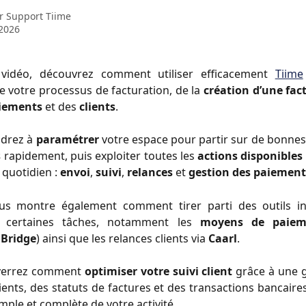
ar
Support Tiime
2026
 vidéo, découvrez comment utiliser efficacement
Tiime
e votre processus de facturation, de la
création d’une fac
aiements
et des
clients
.
ndrez à
paramétrer
votre espace pour partir sur de bonne
s
rapidement, puis exploiter toutes les
actions
disponibles
quotidien :
envoi
,
suivi
,
relances
et
gestion des paiement
us montre également comment tirer parti des outils i
r certaines tâches, notamment les
moyens de paiem
,
Bridge
) ainsi que les relances clients via
Caarl
.
 verrez comment
optimiser votre suivi client
grâce à une g
ients, des statuts de factures et des transactions bancaires
mple et complète de votre activité.